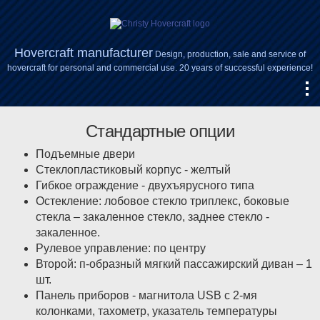
Hovercraft manufacturer
Design, production, sale and service of
hovercraft for personal and commercial use. 20 years of successful experience!
Стандартные опции
Подъемные двери
Стеклопластиковый корпус - желтый
Гибкое ограждение - двухъярусного типа
Остекление: лобовое стекло триплекс, боковые
стекла – закаленное стекло, заднее стекло -
закаленное.
Рулевое управление: по центру
Второй: п-образный мягкий пассажирский диван – 1
шт.
Панель приборов - магнитола USB с 2-мя
колонками, тахометр, указатель температуры